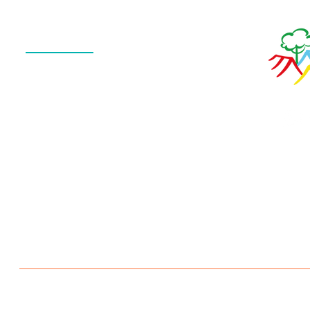
Menu
QUEM SOMOS
O QUE FAZEMOS
ESTRUTURA
NOTÍCIAS
CONTATO
POLÍTICA DE PRIVACIDADE
Escola Aldeia Betânia 2026 © Todos os direitos reservados