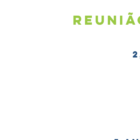
reuniã
2