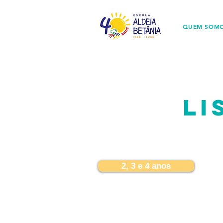
QUEM SOM
LI
2, 3 e 4 anos