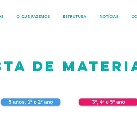
OS
O QUE FAZEMOS
ESTRUTURA
NOTÍCIAS
C
STA DE MATERI
5 anos, 1º e 2º ano
3º, 4ª e 5º ano