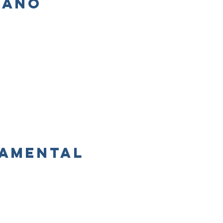
 ano
damental