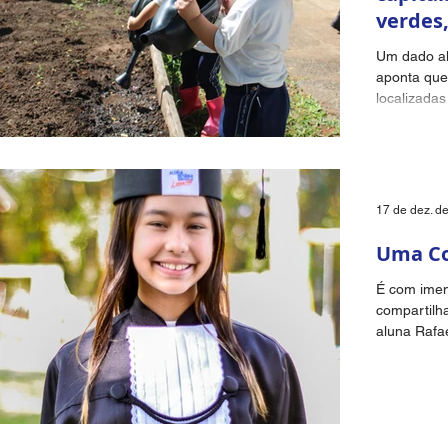
verdes,
naturez
Um dado al
aponta que
localizadas
possuem ár
17 de dez. d
Uma Co
É com imen
compartilh
aluna Rafae
aprovada no