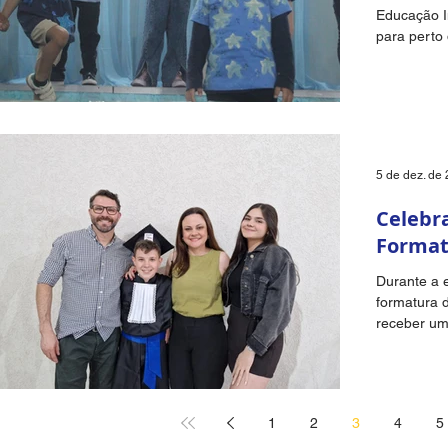
Educação I
para perto
apresentaçã
5 de dez. de
Celebr
Format
Durante a 
formatura d
receber um
Flávio e da.
1
2
3
4
5