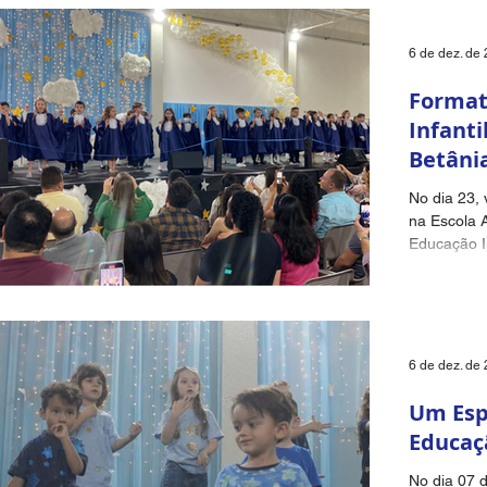
6 de dez. de
Format
Infanti
Betâni
No dia 23,
na Escola A
Educação In
completara
6 de dez. de
Um Esp
Educaçã
No dia 07 