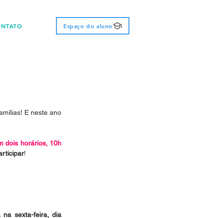
ONTATO
Espaço do aluno
mílias! E neste ano 
 dois horários, 10h 
rticipar
!
na sexta-feira, dia 