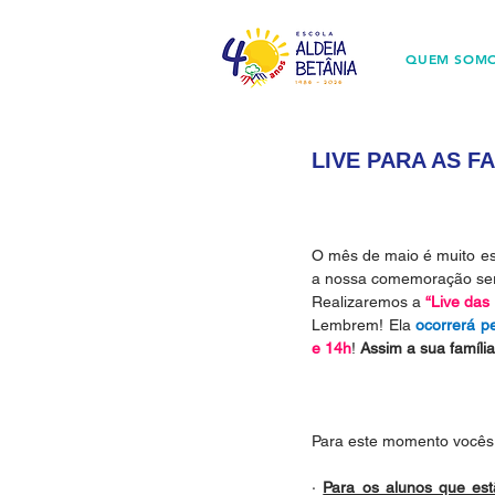
QUEM SOM
LIVE PARA AS F
O mês de maio é muito esp
a nossa comemoração será
Realizaremos a 
“Live das 
Lembrem! Ela 
ocorrerá p
e 14h
! 
Assim a sua famíli
Para este momento vocês
· 
Para os alunos que est