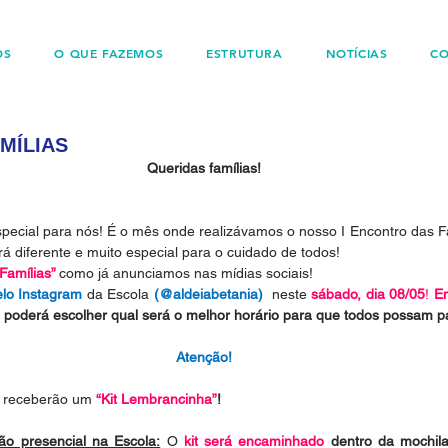
OS
O QUE FAZEMOS
ESTRUTURA
NOTÍCIAS
C
AMÍLIAS
Queridas famílias!
ecial para nós! É o mês onde realizávamos o nosso I Encontro das Fa
 diferente e muito especial para o cuidado de todos!
Famílias” 
como já anunciamos nas mídias sociais!
elo Instagram
 da Escola 
(@aldeiabetania)
  neste 
sábado, dia 08/05
! 
Em
a poderá escolher qual será o melhor horário para que todos possam pa
Atenção!
 receberão um 
“Kit Lembrancinha”
!
ão presencial na Escola:
 O 
kit será encaminhado
 dentro da mochila 