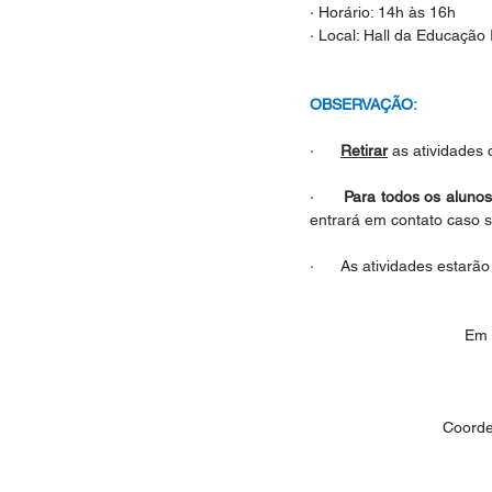
· Horário: 14h às 16h
· Local: Hall da Educação I
OBSERVAÇÃO:
·      
Retirar
 as atividades
·      
Para todos os alunos
entrará em contato caso s
·      As atividades esta
Em 
Coorde