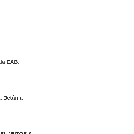
da EAB.
a Betânia
SUJEITOS A 