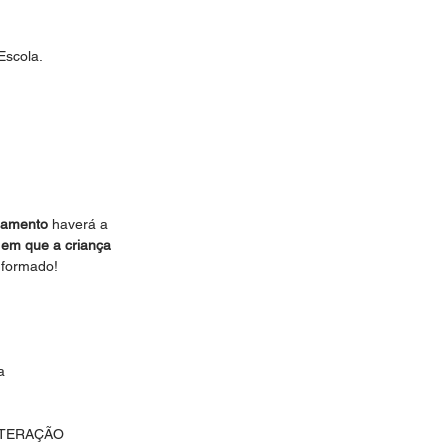
Escola.
namento 
haverá a 
 em que a criança 
nformado!
a
LTERAÇÃO 