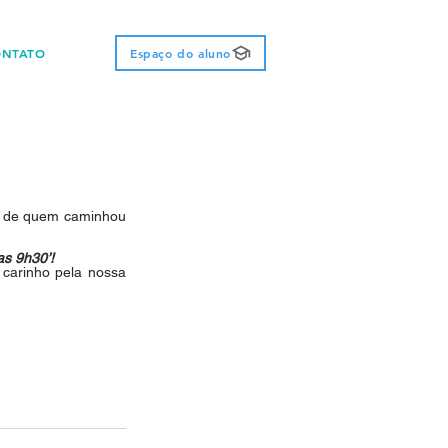
ONTATO
Espaço do aluno
o de quem caminhou 
as 9h30’! 
arinho pela nossa 