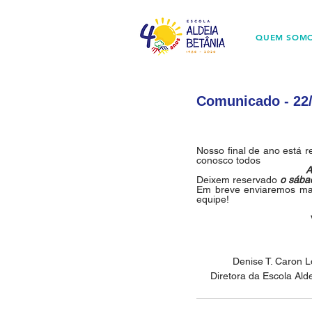
QUEM SOM
Comunicado - 22/
Nosso final de ano está 
conosco todos                   
A
Deixem reservado 
o sába
Em breve enviaremos mai
equipe!
             Denise T. Ca
     Diretora da Escola Alde