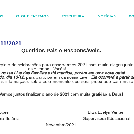
OS
O QUE FAZEMOS
ESTRUTURA
NOTÍCIAS
C
11/2021
Queridos Pais e Responsáveis.
repleto de celebrações para encerrarmos 2021 com muita alegria junt
                       este tempo... Vocês!
 nossa Live das Famílias está mantida, porém em uma nova data!
do, dia 18/12
, para participarem da nossa Live!  
Ela ocorrerá a partir d
s informações sobre este momento que será preparado com muito c
Vamos juntos finalizar o ano de 2021 com muita gratidão a Deus!
ron Lopes                                                                  Eliza Evelyn Winter
ia Betânia                                                     Supervisora Educacional
Novembro/2021