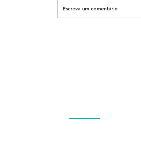
Escreva um comentário
Galeria
de Fotos
Menu
QUEM SOMOS