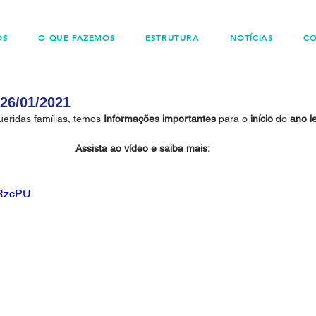
OS
O QUE FAZEMOS
ESTRUTURA
NOTÍCIAS
C
26/01/2021
eridas famílias, temos 
Informações importantes
 para o
 início
 do 
ano le
Assista ao vídeo e saiba mais: 
uRzcPU