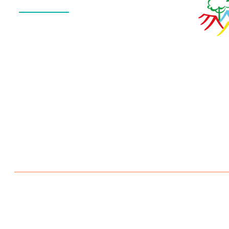
QUEM SOMOS
O QUE FAZEMOS
ESTRUTURA
NOTÍCIAS
CONTATO
POLÍTICA DE PRIVACIDADE
Escola Aldeia Betânia 2026 © Todos os direitos reservados