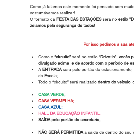
Como já falamos este momento foi pensado com muito 
costumávamos realizar!
O formato da 
FESTA DAS ESTAÇÕES 
será no
 estilo "D
zelamos pela segurança de todos!
Por isso pedimos a sua at
Como o 
“circuito”
 será no estilo
 “Drive-in”
, 
vocês po
divulgado acima  e de acordo com o período de es
A 
ENTRADA
 será pelo portão do estacionamento, u
da Escola;  
Todo o “circuito” será realizado 
dentro do veículo
;
CASA VERDE;
CASA VERMELHA;
CASA AZUL;
HALL DA EDUCAÇÃO INFANTIL
.
SAÍDA pelo portão da secretaria;
NÃO SERÁ PERMITIDA
 a saída de dentro do seu 