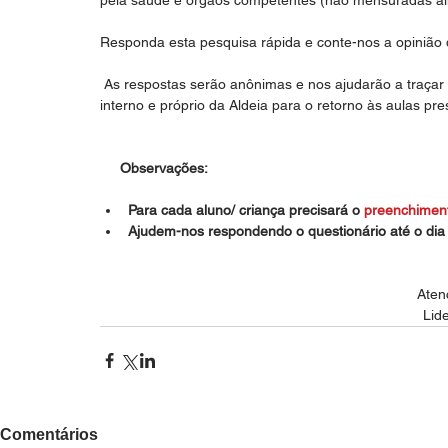
pela saúde e órgãos competentes (não mensuradas ai
Responda esta pesquisa rápida e conte-nos a opinião d
 As respostas serão anônimas e nos ajudarão a traçar as ações pedagógicas futuras, bem como auxiliar no preparo 
interno e próprio da Aldeia para o retorno às aulas pre
     Observações:
Para cada aluno/ criança precisará o 
preenchime
Ajudem-nos respondendo o questionário até o dia
Aten
Lid
Comentários