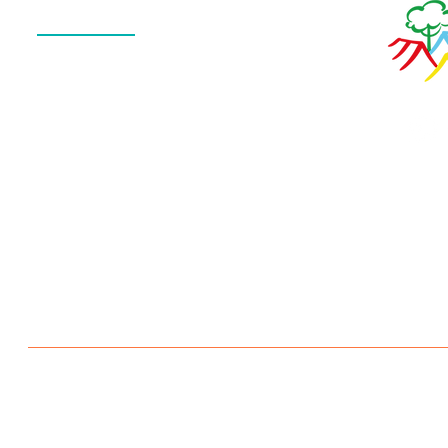
QUEM SOMOS
O QUE FAZEMOS
ESTRUTURA
NOTÍCIAS
CONTATO
POLÍTICA DE PRIVACIDADE
Escola Aldeia Betânia 2026 © Todos os direitos reservados