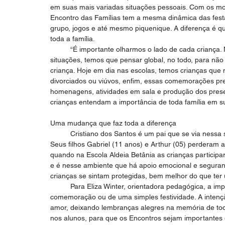
em suas mais variadas situações pessoais. Com os mom
Encontro das Famílias tem a mesma dinâmica das festa
grupo, jogos e até mesmo piquenique. A diferença é 
toda a família.
          “É importante olharmos o lado de cada criança. Nesse momento tão moderno que vivemos, com diversas 
situações, temos que pensar global, no todo, para não c
criança. Hoje em dia nas escolas, temos crianças que
divorciados ou viúvos, enfim, essas comemorações prec
homenagens, atividades em sala e produção dos prese
crianças entendam a importância de toda família em s
Uma mudança que faz toda a diferença
          Cristiano dos Santos é um pai que se via nessa situação constrangedora quando chegava o Dia das Mães. 
Seus filhos Gabriel (11 anos) e Arthur (05) perderam 
quando na Escola Aldeia Betânia as crianças participar
e é nesse ambiente que há apoio emocional e seguranç
crianças se sintam protegidas, bem melhor do que ter
          Para Eliza Winter, orientadora pedagógica, a importância dos Encontros das Famílias vai além de uma 
comemoração ou de uma simples festividade. A intenç
amor, deixando lembranças alegres na memória de tod
nos alunos, para que os Encontros sejam importantes 