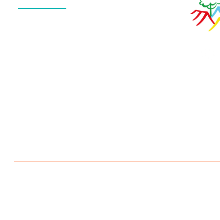
QUEM SOMOS
O QUE FAZEMOS
ESTRUTURA
NOTÍCIAS
CONTATO
POLÍTICA DE PRIVACIDADE
Escola Aldeia Betânia 2026 © Todos os direitos reservados