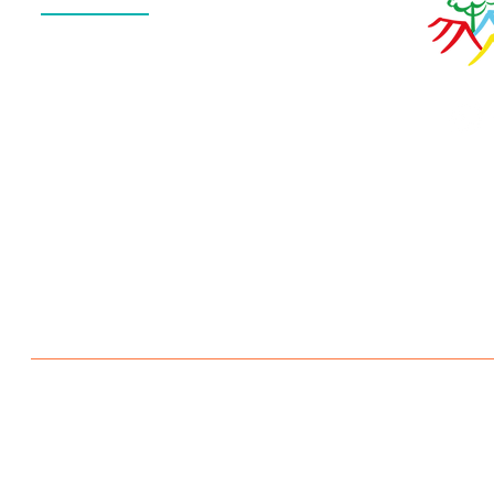
QUEM SOMOS
O QUE FAZEMOS
ESTRUTURA
NOTÍCIAS
CONTATO
POLÍTICA DE PRIVACIDADE
Escola Aldeia Betânia 2026 © Todos os direitos reservados