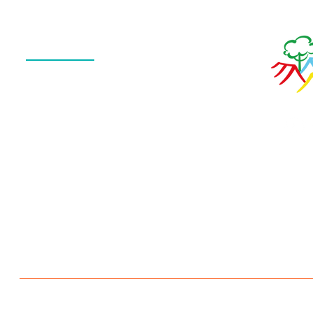
Menu
QUEM SOMOS
O QUE FAZEMOS
ESTRUTURA
NOTÍCIAS
CONTATO
POLÍTICA DE PRIVACIDADE
Escola Aldeia Betânia 2026 © Todos os direitos reservados