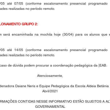
3/05 até 07/05 (conforme escalonamento presencial programado p
dades realizadas no período remoto. 
LONAMENTO GRUPO 2:
m será encaminhada na mochila hoje (30/04) para os alunos que es
0/05 até 14/05 (conforme escalonamento presencial programado p
idades realizadas no período remoto.
caso de dúvida podem procurar a coordenação pedagógica da |EAB.
Atenciosamente,
enadora Daiane Neris e Equipe Pedagógica da Escola Aldeia Betânia
Abril/2021
ORMAÇÕES CONTIDAS NESSE INFORMATIVO ESTÃO SUJEITOS A A
GOVERNAMENTAL