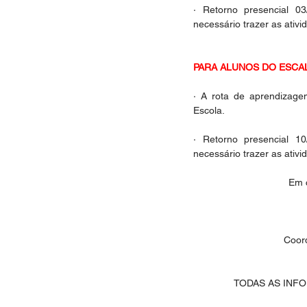
· Retorno presencial 0
necessário trazer as ativi
PARA ALUNOS DO ESCA
· A rota de aprendizage
Escola. 
· Retorno presencial 1
necessário trazer as ativ
Em 
Coord
TODAS AS INF