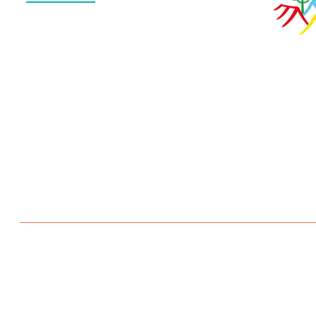
QUEM SOMOS
O QUE FAZEMOS
ESTRUTURA
NOTÍCIAS
CONTATO
POLÍTICA DE PRIVACIDADE
Escola Aldeia Betânia 2026 © Todos os direitos reservados