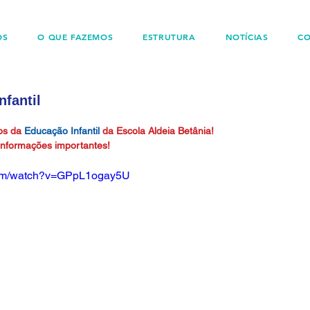
OS
O QUE FAZEMOS
ESTRUTURA
NOTÍCIAS
C
nfantil
os da 
Educação Infantil 
da Escola Aldeia Betânia! 
informações importantes! 
com/watch?v=GPpL1ogay5U