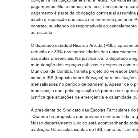
obrigam a instituição de ensino a reduzir os valores
pagamentos. Muito menos, em tese, ensejariam o cance
pagamento é parte da obrigação contratual assumida 
direito à reposição das aulas em momento posterior. 
contrato, sujeitando os responsáveis ao cancelamento 
acrescenta.
O deputado estadual Ricardo Arruda (PSL), apresentou 
redução de 30% nas mensalidades das universidades p
das aulas presenciais. Na justificativa, o deputado ale
manutenção dos espaços públicos e despesas com o co
Municipal de Curitiba, tramita projeto do vereador Dal
como o ISS (Imposto sobre Serviços) para instituições
mensalidades no período de pandemia. Apesar de o pro
município, o que, pela legislação só poderia ser aprov
justifica que situações de emergência e calamidade públ
A presidente do Sindicato das Escolas Particulares do P
“Quando há propostas que preveem contrapartida, a g
Nosso departamento jurídico está acompanhando todas
avaliação. Há escolas isentas de ISS, como as filantró