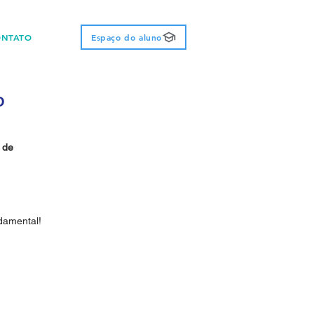
ONTATO
Espaço do aluno
O
 de 
damental!