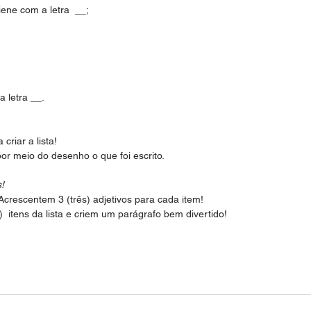
giene com a letra  __;
 letra __.
 criar a lista!
por meio do desenho o que foi escrito.
!
crescentem 3 (três) adjetivos para cada item!
  itens da lista e criem um parágrafo bem divertido!