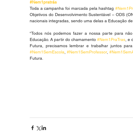
#Nem1pratrás
Toda a campanha foi marcada pela hashtag 
#Nem1Pr
Objetivos do Desenvolvimento Sustentável – ODS (ONU
nacionais integradas, sendo uma delas a Educação d
“Todos nós podemos fazer a nossa parte para não 
Educação. A partir do chamamento 
#Nem1PraTras
, e
#Nem1SemEscola
, 
#Nem1SemProfessor
, 
#Nem1SemA
Futura.