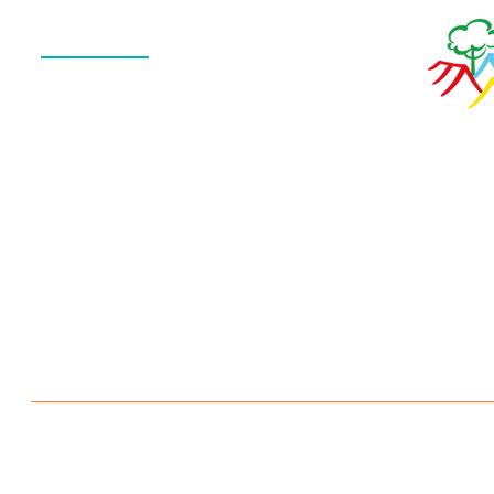
Menu
QUEM SOMOS
O QUE FAZEMOS
ESTRUTURA
NOTÍCIAS
CONTATO
POLÍTICA DE PRIVACIDADE
Escola Aldeia Betânia 2026 © Todos os direitos reservados