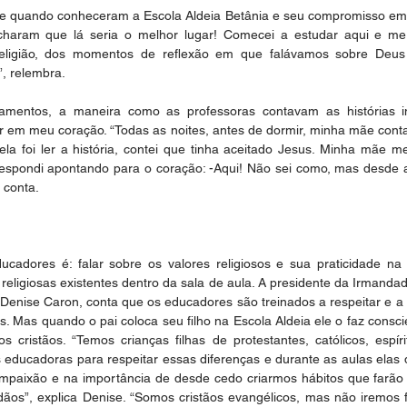
 e quando conheceram a Escola Aldeia Betânia e seu compromisso em e
haram que lá seria o melhor lugar! Comecei a estudar aqui e me
eligião, dos momentos de reflexão em que falávamos sobre Deus
”, relembra.
amentos, a maneira como as professoras contavam as histórias inc
 em meu coração. “Todas as noites, antes de dormir, minha mãe contava
la foi ler a história, contei que tinha aceitado Jesus. Minha mãe m
spondi apontando para o coração: -Aqui! Não sei como, mas desde aq
 conta.
cadores é: falar sobre os valores religiosos e sua praticidade na v
religiosas existentes dentro da sala de aula. A presidente da Irmandade
 Denise Caron, conta que os educadores são treinados a respeitar e a 
as. Mas quando o pai coloca seu filho na Escola Aldeia ele o faz consc
pios cristãos. “Temos crianças filhas de protestantes, católicos, esp
s educadoras para respeitar essas diferenças e durante as aulas elas
mpaixão e na importância de desde cedo criarmos hábitos que farão
ãos”, explica Denise. “Somos cristãos evangélicos, mas não iremos f