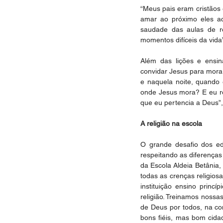
“Meus pais eram cristãos
amar ao próximo eles ac
saudade das aulas de r
momentos difíceis da vida
Além das lições e ensin
convidar Jesus para morar
e naquela noite, quando e
onde Jesus mora? E eu re
que eu pertencia a Deus”,
A religião na escola
O grande desafio dos edu
respeitando as diferenças 
da Escola Aldeia Betânia,
todas as crenças religios
instituição ensino princí
religião. Treinamos nossa
de Deus por todos, na co
bons fiéis, mas bom cidad