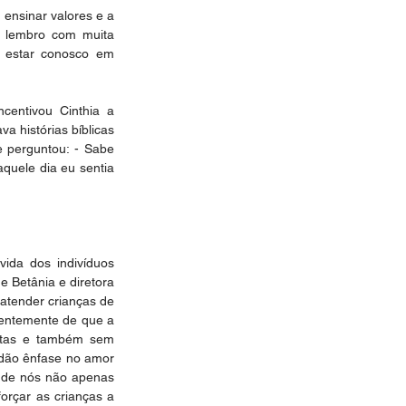
nsinar valores e a 
 lembro com muita 
 estar conosco em 
entivou Cinthia a 
 histórias bíblicas 
e perguntou: - Sabe 
uele dia eu sentia 
ida dos indivíduos 
 Betânia e diretora 
atender crianças de 
ientemente de que a 
íritas e também sem 
 dão ênfase no amor 
 de nós não apenas 
orçar as crianças a 