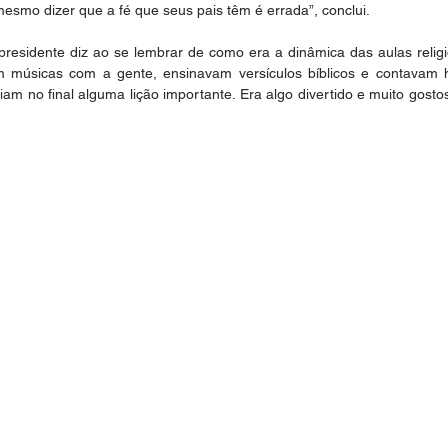
mesmo dizer que a fé que seus pais têm é errada”, conclui.
presidente diz ao se lembrar de como era a dinâmica das aulas relig
 músicas com a gente, ensinavam versículos bíblicos e contavam his
iam no final alguma lição importante. Era algo divertido e muito gost