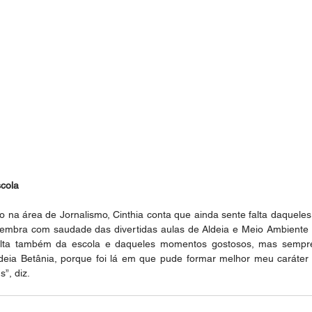
scola
na área de Jornalismo, Cinthia conta que ainda sente falta daquele
lembra com saudade das divertidas aulas de Aldeia e Meio Ambiente (
falta também da escola e daqueles momentos gostosos, mas sempre 
deia Betânia, porque foi lá em que pude formar melhor meu caráter 
”, diz.