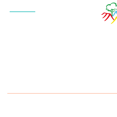
Menu
QUEM SOMOS
O QUE FAZEMOS
ESTRUTURA
NOTÍCIAS
CONTATO
POLÍTICA DE PRIVACIDADE
Escola Aldeia Betânia 2026 © Todos os direitos reservados