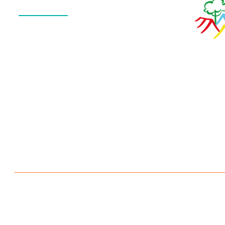
QUEM SOMOS
O QUE FAZEMOS
ESTRUTURA
NOTÍCIAS
CONTATO
POLÍTICA DE PRIVACIDADE
Escola Aldeia Betânia 2026 © Todos os direitos reservados