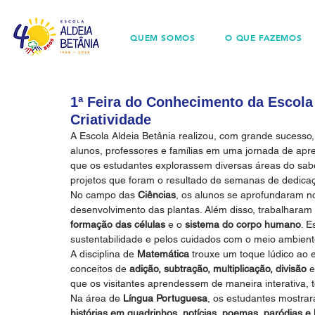
QUEM SOMOS
O QUE FAZEMOS
1ª Feira do Conhecimento da Escola 
Criatividade
A Escola Aldeia Betânia realizou, com grande sucesso,
alunos, professores e famílias em uma jornada de apre
que os estudantes explorassem diversas áreas do saber
projetos que foram o resultado de semanas de dedica
No campo das 
Ciências
, os alunos se aprofundaram n
desenvolvimento das plantas. Além disso, trabalhara
formação das células
 e o 
sistema do corpo humano
. E
sustentabilidade e pelos cuidados com o meio ambient
A disciplina de 
Matemática
 trouxe um toque lúdico ao
conceitos de 
adição, subtração, multiplicação, divisão
 e
que os visitantes aprendessem de maneira interativa, 
Na área de 
Língua Portuguesa
, os estudantes mostrara
histórias em quadrinhos, notícias, poemas, paródias e l